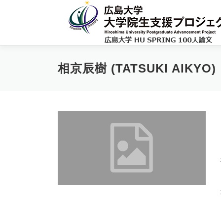
コ
ン
テ
ン
ツ
へ
相京辰樹 (TATSUKI AIKYO)
ス
キ
ッ
プ