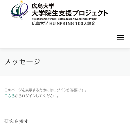
コ
ン
テ
ン
ツ
へ
ス
メニュー
キ
ッ
プ
登録・コメント参加方法
研究紹介一覧
メッセージ
ユーザー登録
ログイン
お問い合わせ
このページを表示するためにはログインが必要です。
こちら
からログインしてください。
研究を探す